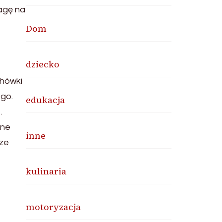
agę na
Dom
dziecko
chówki
ego.
edukacja
.
zne
inne
 ze
kulinaria
motoryzacja