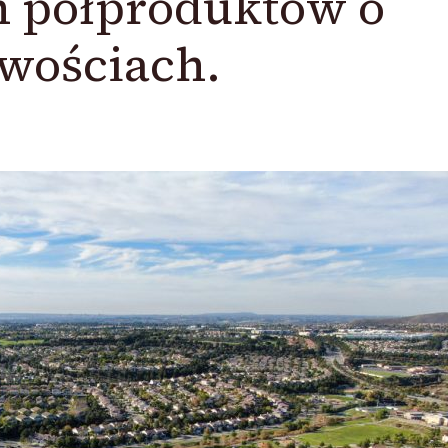
h półproduktów o
wościach.