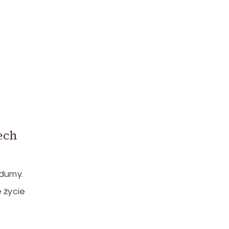
ech
dumy.
 życie