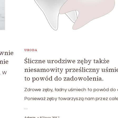
URODA
ywnie
Śliczne urodziwe zęby także
nie
niesamowity prześliczny uśmi
. W
to powód do zadowolenia.
o
Zdrowe zęby, ładny uśmiech to powód do 
Ponieważ zęby towarzyszą nam przez całe
…
8 lipca 2017
Admin