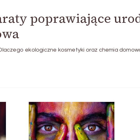
araty poprawiające uro
owa
Dlaczego ekologiczne kosmetyki oraz chemia domow