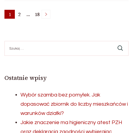
Nawigacja
1
2
…
18
Page
Page
Page
po
Szukaj:
wpisach
Ostatnie wpisy
Wybór szamba bez pomyłek. Jak
dopasować zbiornik do liczby mieszkańców i
warunków działki?
Jakie znaczenie ma higieniczny atest PZH
oraz deklaracją zgodności wybierając