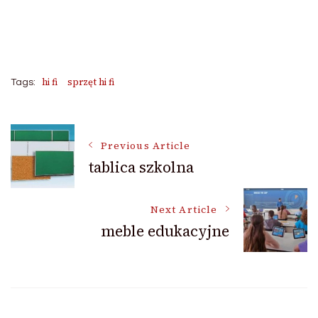
hi fi
sprzęt hi fi
Tags:
Post
Previous Article
tablica szkolna
Navigation
Next Article
meble edukacyjne