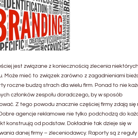
ciej jest związane z koniecznością zlecenia niektóryc
 Może mieć to związek zarówno z zagadnieniami bież
ty roczne budzą strach dla wielu firm. Ponad to nie ka
anych członków zespołu doradczego, by w sposób
tować. Z tego powodu znacznie częściej firmy zdają się
. Dobre agencje reklamowe nie tylko podchodzą do ka
ekt konstruują od podstaw. Dokładnie tak dzieje się w
ania danej firmy – zleceniodawcy. Raporty są z reguły