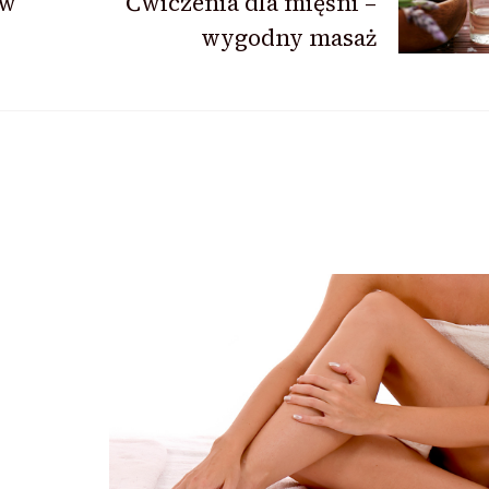
 w
Ćwiczenia dla mięśni –
wygodny masaż