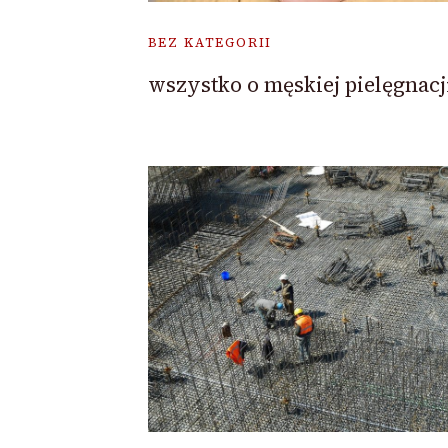
BEZ KATEGORII
wszystko o męskiej pielęgnacj