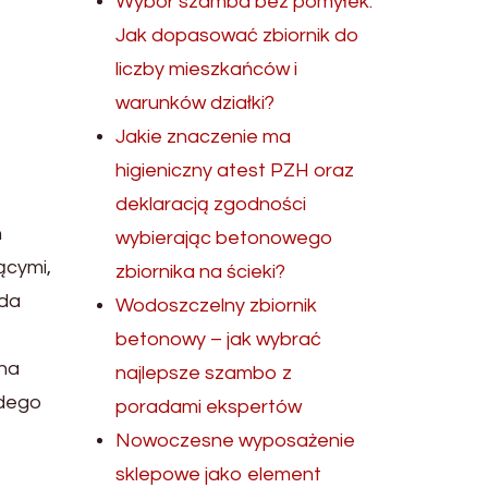
Wybór szamba bez pomyłek.
Jak dopasować zbiornik do
liczby mieszkańców i
warunków działki?
Jakie znaczenie ma
higieniczny atest PZH oraz
deklaracją zgodności
h
wybierając betonowego
ącymi,
zbiornika na ścieki?
żda
Wodoszczelny zbiornik
betonowy – jak wybrać
 na
najlepsze szambo z
żdego
poradami ekspertów
Nowoczesne wyposażenie
sklepowe jako element