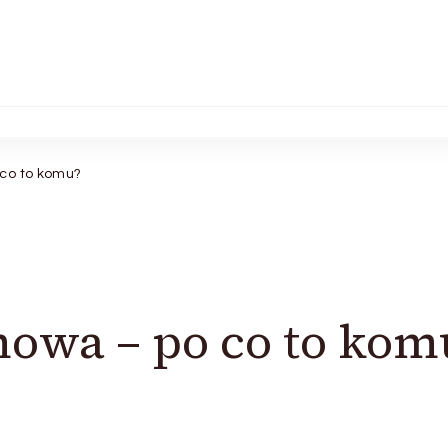
co to komu?
owa – po co to kom